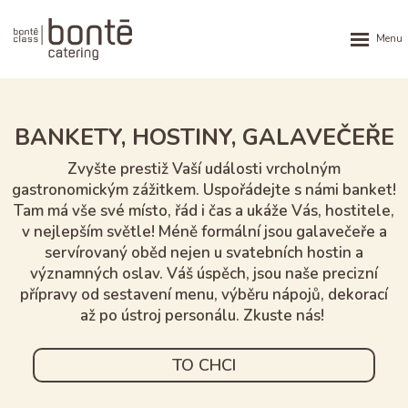
Rozbalen
menu
BANKETY, HOSTINY, GALAVEČEŘE
Zvyšte prestiž Vaší události vrcholným
gastronomickým zážitkem. Uspořádejte
s námi banket!
Tam má vše své místo, řád i čas a ukáže Vás, hostitele,
v nejlepším
světle! Méně formální jsou galavečeře a
servírovaný oběd nejen u svatebních
hostin a
významných oslav. Váš úspěch, jsou naše precizní
přípravy od sestavení
menu, výběru nápojů, dekorací
až po ústroj personálu. Zkuste nás!
TO CHCI