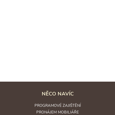
AKCE JE PŘIPRAVENA
Až se kalendář překlopí na den „D“, bude vše nachystáno ke
spokojenosti Vás i vašich hostů. Všichni zažijete
neopakovatelnou akci s nádhernou atmosférou a
dechberoucím cateringem.
REFERENCE
NĚCO NAVÍC
PROGRAMOVÉ ZAJIŠTĚNÍ
PRONÁJEM MOBILIÁŘE