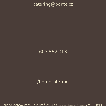
catering@bonte.cz
603 852 013
/bontecatering
PROVOZOVATEL: BONTÉ CLASS, s.r.o., Mezi Mosty 711, 533