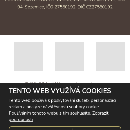
04 Sezemice, IČO 27550192, DIČ CZ27550192
© 2026 BONTÉ CLASS, s.r.o. - všechna práva vyhrazena
TENTO WEB VYUŽÍVÁ COOKIES
Webové stránky vytvořila eBRÁNA s.r.o. | Design: Redtype
Mapa stránek
|
Podmínky použití
Tento web používá k poskytování služeb, personalizaci
reklam a analýze návštěvnosti soubory cookie.
Tento web je chráněn pomocí Google ReCAPTCHA a platí pro
Používáním tohoto webu s tím souhlasíte.
Zobrazit
něj
zásady ochrany osobních údajů
a
smluvní podmínky
podrobnosti
společnosti Google.