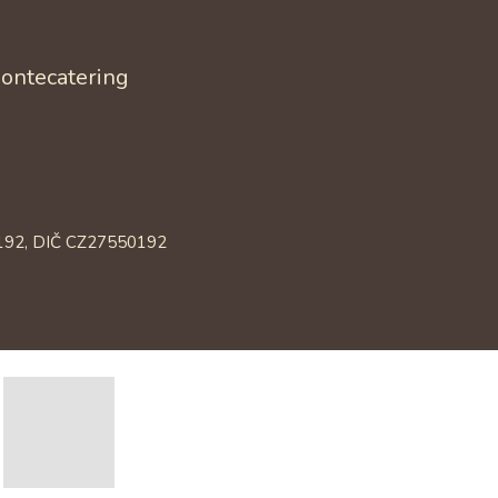
bontecatering
0192, DIČ CZ27550192